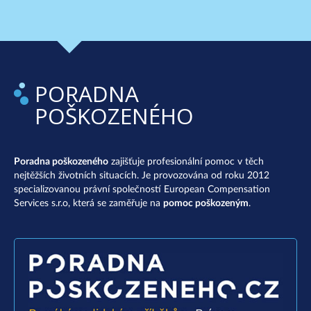
PORADNA
POŠKOZENÉHO
Poradna poškozeného
zajišťuje profesionální pomoc v těch
nejtěžších životních situacích. Je provozována od roku 2012
specializovanou právní společností European Compensation
Services s.r.o, která se zaměřuje na
pomoc poškozeným
.