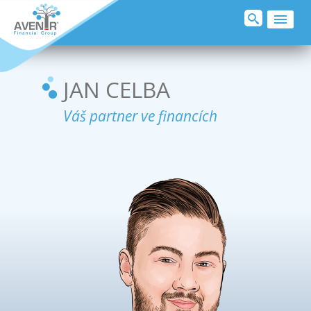
O MNĚ
SJEDNAT POJIŠTĚNÍ
JAN CELBA
KLIENTI O MNĚ
Váš partner ve financích
PŘIDEJ SE
KONTAKT